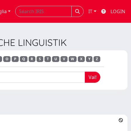
glia
IT
LOGIN
SCHE LINGUISTIK
O
P
Q
R
S
T
U
V
W
X
Y
Z