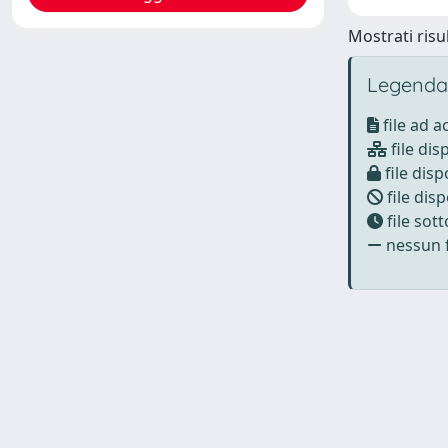
Mostrati risul
Legenda
file ad 
file dis
file disp
file disp
file sot
nessun f