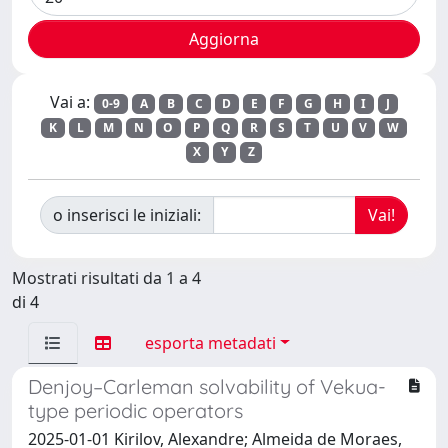
Vai a:
0-9
A
B
C
D
E
F
G
H
I
J
K
L
M
N
O
P
Q
R
S
T
U
V
W
X
Y
Z
o inserisci le iniziali:
Mostrati risultati da 1 a 4
di 4
esporta metadati
Denjoy–Carleman solvability of Vekua-
type periodic operators
2025-01-01 Kirilov, Alexandre; Almeida de Moraes,