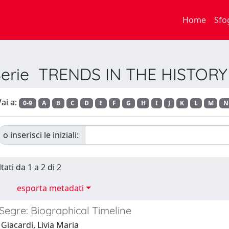
Home
Sfo
 Serie TRENDS IN THE HISTOR
ai a:
0-9
A
B
C
D
E
F
G
H
I
J
K
L
M
N
o inserisci le iniziali:
tati da 1 a 2 di 2
esporta metadati
Segre: Biographical Timeline
Giacardi, Livia Maria