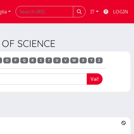
glia
IT
LOGIN
Y OF SCIENCE
O
P
Q
R
S
T
U
V
W
X
Y
Z