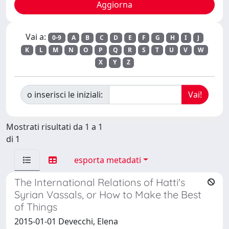
Vai a:
0-9
A
B
C
D
E
F
G
H
I
J
K
L
M
N
O
P
Q
R
S
T
U
V
W
X
Y
Z
o inserisci le iniziali:
Mostrati risultati da 1 a 1
di 1
esporta metadati
The International Relations of Hatti's
Syrian Vassals, or How to Make the Best
of Things
2015-01-01 Devecchi, Elena