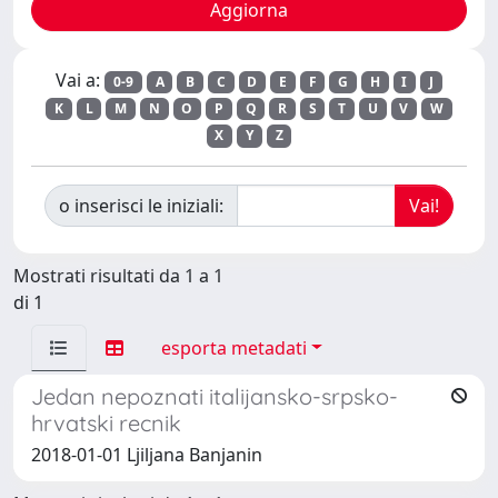
Vai a:
0-9
A
B
C
D
E
F
G
H
I
J
K
L
M
N
O
P
Q
R
S
T
U
V
W
X
Y
Z
o inserisci le iniziali:
Mostrati risultati da 1 a 1
di 1
esporta metadati
Jedan nepoznati italijansko-srpsko-
hrvatski recnik
2018-01-01 Ljiljana Banjanin