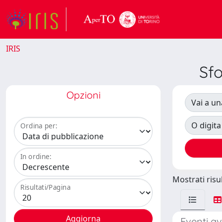
IRIS
Sf
Opzioni
Vai a un
O digita
Ordina per:
In ordine:
Mostrati risul
Risultati/Pagina
Eventi av