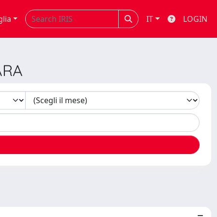
glia
IT
LOGIN
ARA