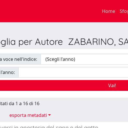
Home
Sfo
oglia per Autore ZABARINO, S
a voce nell'indice:
 l'anno:
tati da 1 a 16 di 16
esporta metadati
versi in anestesia del cane e del gatto.