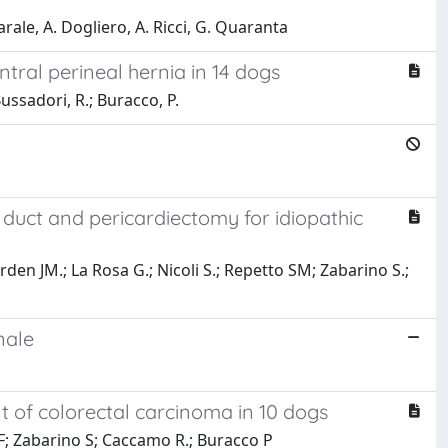
rale, A. Dogliero, A. Ricci, G. Quaranta
tral perineal hernia in 14 dogs
Bussadori, R.; Buracco, P.
c duct and pericardiectomy for idiopathic
en JM.; La Rosa G.; Nicoli S.; Repetto SM; Zabarino S.;
nale
t of colorectal carcinoma in 10 dogs
F; Zabarino S; Caccamo R.; Buracco P