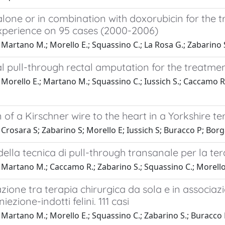
lone or in combination with doxorubicin for the tr
experience on 95 cases (2000-2006)
Martano M.; Morello E.; Squassino C.; La Rosa G.; Zabarino S
 pull-through rectal amputation for the treatment
Morello E.; Martano M.; Squassino C.; Iussich S.; Caccamo R.;
 of a Kirschner wire to the heart in a Yorkshire ter
Crosara S; Zabarino S; Morello E; Iussich S; Buracco P; Borg
ella tecnica di pull-through transanale per la ter
Martano M.; Caccamo R.; Zabarino S.; Squassino C.; Morello 
one tra terapia chirurgica da sola e in associazi
iezione-indotti felini. 111 casi
Martano M.; Morello E.; Squassino C.; Zabarino S.; Buracco 