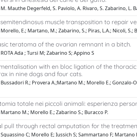
M. Mauthe Degerfeld, S. Paviolo, A. Rivaro, S. Zabarino, L. Ba
semitendinosus muscle transposition to repair ven
orello, E.; Martano, M.; Zabarino, S.; Piras, L.A.; Nicoli, S.; 
ic teratoma of the ovarian remnant in a bitch.
 ROTA Ada ; Tursi M; Zabarino S; Appino S
mentalisation with en bloc ligation of the thoraci
ax in nine dogs and four cats.
Bussadori R.; Provera A.;Martano M.; Morello E.; Gonzalo-Ord
omia totale nei piccoli animali: esperienza perso
Martano M.; Morello E.; Zabarino S.; Buracco P.
 pull through rectal amputation for the treatmen
 Squassino C; Morello E; Iussich S; Sammartano F; Martano 