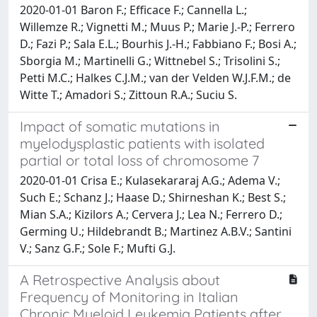
2020-01-01 Baron F.; Efficace F.; Cannella L.;
Willemze R.; Vignetti M.; Muus P.; Marie J.-P.; Ferrero
D.; Fazi P.; Sala E.L.; Bourhis J.-H.; Fabbiano F.; Bosi A.;
Sborgia M.; Martinelli G.; Wittnebel S.; Trisolini S.;
Petti M.C.; Halkes C.J.M.; van der Velden W.J.F.M.; de
Witte T.; Amadori S.; Zittoun R.A.; Suciu S.
Impact of somatic mutations in
myelodysplastic patients with isolated
partial or total loss of chromosome 7
2020-01-01 Crisa E.; Kulasekararaj A.G.; Adema V.;
Such E.; Schanz J.; Haase D.; Shirneshan K.; Best S.;
Mian S.A.; Kizilors A.; Cervera J.; Lea N.; Ferrero D.;
Germing U.; Hildebrandt B.; Martinez A.B.V.; Santini
V.; Sanz G.F.; Sole F.; Mufti G.J.
A Retrospective Analysis about
Frequency of Monitoring in Italian
Chronic Myeloid Leukemia Patients after