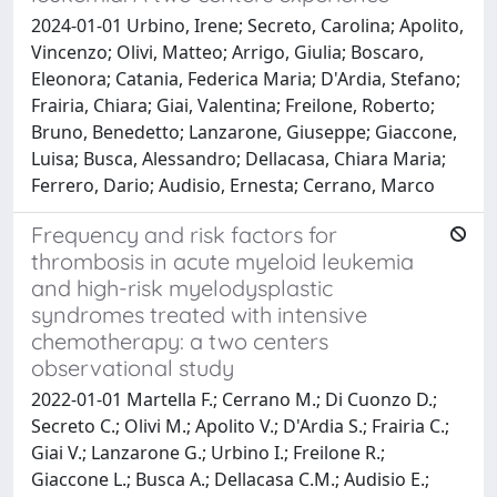
2024-01-01 Urbino, Irene; Secreto, Carolina; Apolito,
Vincenzo; Olivi, Matteo; Arrigo, Giulia; Boscaro,
Eleonora; Catania, Federica Maria; D'Ardia, Stefano;
Frairia, Chiara; Giai, Valentina; Freilone, Roberto;
Bruno, Benedetto; Lanzarone, Giuseppe; Giaccone,
Luisa; Busca, Alessandro; Dellacasa, Chiara Maria;
Ferrero, Dario; Audisio, Ernesta; Cerrano, Marco
Frequency and risk factors for
thrombosis in acute myeloid leukemia
and high-risk myelodysplastic
syndromes treated with intensive
chemotherapy: a two centers
observational study
2022-01-01 Martella F.; Cerrano M.; Di Cuonzo D.;
Secreto C.; Olivi M.; Apolito V.; D'Ardia S.; Frairia C.;
Giai V.; Lanzarone G.; Urbino I.; Freilone R.;
Giaccone L.; Busca A.; Dellacasa C.M.; Audisio E.;