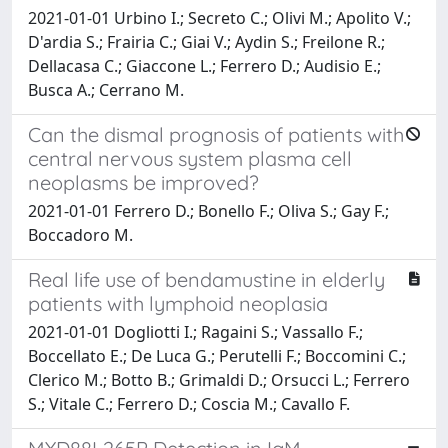
2021-01-01 Urbino I.; Secreto C.; Olivi M.; Apolito V.;
D'ardia S.; Frairia C.; Giai V.; Aydin S.; Freilone R.;
Dellacasa C.; Giaccone L.; Ferrero D.; Audisio E.;
Busca A.; Cerrano M.
Can the dismal prognosis of patients with
central nervous system plasma cell
neoplasms be improved?
2021-01-01 Ferrero D.; Bonello F.; Oliva S.; Gay F.;
Boccadoro M.
Real life use of bendamustine in elderly
patients with lymphoid neoplasia
2021-01-01 Dogliotti I.; Ragaini S.; Vassallo F.;
Boccellato E.; De Luca G.; Perutelli F.; Boccomini C.;
Clerico M.; Botto B.; Grimaldi D.; Orsucci L.; Ferrero
S.; Vitale C.; Ferrero D.; Coscia M.; Cavallo F.