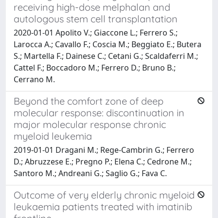
receiving high-dose melphalan and
autologous stem cell transplantation
2020-01-01 Apolito V.; Giaccone L.; Ferrero S.;
Larocca A.; Cavallo F.; Coscia M.; Beggiato E.; Butera
S.; Martella F.; Dainese C.; Cetani G.; Scaldaferri M.;
Cattel F.; Boccadoro M.; Ferrero D.; Bruno B.;
Cerrano M.
Beyond the comfort zone of deep
molecular response: discontinuation in
major molecular response chronic
myeloid leukemia
2019-01-01 Dragani M.; Rege-Cambrin G.; Ferrero
D.; Abruzzese E.; Pregno P.; Elena C.; Cedrone M.;
Santoro M.; Andreani G.; Saglio G.; Fava C.
Outcome of very elderly chronic myeloid
leukaemia patients treated with imatinib