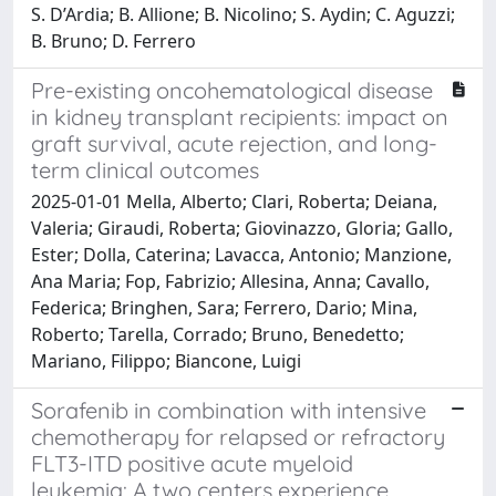
S. D’Ardia; B. Allione; B. Nicolino; S. Aydin; C. Aguzzi;
B. Bruno; D. Ferrero
Pre-existing oncohematological disease
in kidney transplant recipients: impact on
graft survival, acute rejection, and long-
term clinical outcomes
2025-01-01 Mella, Alberto; Clari, Roberta; Deiana,
Valeria; Giraudi, Roberta; Giovinazzo, Gloria; Gallo,
Ester; Dolla, Caterina; Lavacca, Antonio; Manzione,
Ana Maria; Fop, Fabrizio; Allesina, Anna; Cavallo,
Federica; Bringhen, Sara; Ferrero, Dario; Mina,
Roberto; Tarella, Corrado; Bruno, Benedetto;
Mariano, Filippo; Biancone, Luigi
Sorafenib in combination with intensive
chemotherapy for relapsed or refractory
FLT3-ITD positive acute myeloid
leukemia: A two centers experience