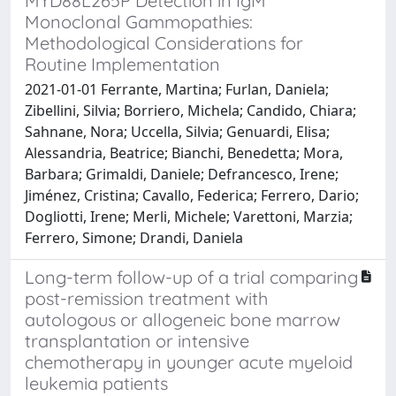
MYD88L265P Detection in IgM
Monoclonal Gammopathies:
Methodological Considerations for
Routine Implementation
2021-01-01 Ferrante, Martina; Furlan, Daniela;
Zibellini, Silvia; Borriero, Michela; Candido, Chiara;
Sahnane, Nora; Uccella, Silvia; Genuardi, Elisa;
Alessandria, Beatrice; Bianchi, Benedetta; Mora,
Barbara; Grimaldi, Daniele; Defrancesco, Irene;
Jiménez, Cristina; Cavallo, Federica; Ferrero, Dario;
Dogliotti, Irene; Merli, Michele; Varettoni, Marzia;
Ferrero, Simone; Drandi, Daniela
Long-term follow-up of a trial comparing
post-remission treatment with
autologous or allogeneic bone marrow
transplantation or intensive
chemotherapy in younger acute myeloid
leukemia patients