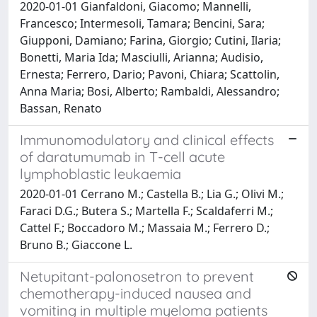
2020-01-01 Gianfaldoni, Giacomo; Mannelli,
Francesco; Intermesoli, Tamara; Bencini, Sara;
Giupponi, Damiano; Farina, Giorgio; Cutini, Ilaria;
Bonetti, Maria Ida; Masciulli, Arianna; Audisio,
Ernesta; Ferrero, Dario; Pavoni, Chiara; Scattolin,
Anna Maria; Bosi, Alberto; Rambaldi, Alessandro;
Bassan, Renato
Immunomodulatory and clinical effects
of daratumumab in T-cell acute
lymphoblastic leukaemia
2020-01-01 Cerrano M.; Castella B.; Lia G.; Olivi M.;
Faraci D.G.; Butera S.; Martella F.; Scaldaferri M.;
Cattel F.; Boccadoro M.; Massaia M.; Ferrero D.;
Bruno B.; Giaccone L.
Netupitant-palonosetron to prevent
chemotherapy-induced nausea and
vomiting in multiple myeloma patients