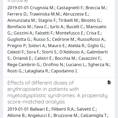
frontline
2019-01-01 Crugnola M.; Castagnetti F.; Breccia M.;
Ferrero D.; Trawinska M.M.; Abruzzese E.;
Annunziata M.; Stagno F.; Tiribelli M.; Binotto G.;
Bonifacio M.; Fava C.; Iurlo A.; Bucelli C.; Mansueto
G.; Gozzini A.; Falzetti F.; Montefusco E.; Crisa E.;
Gugliotta G.; Russo S.; Cedrone M.; RussoRossi A.;
Pregno P.; Isidori A.; Mauro E.; Atelda R.; Giglio G.;
Celesti F.; Sora F.; Storti S.; D'Addosio A.; Galimberti
S.; Orlandi E.; Calistri E.; Bocchia M.; Cavazzini F.;
Rege Cambrin G.; Orofino N.; Luciano L.; Sgherza N.;
Rosti G.; Latagliata R.; Capodanno I.
Effects of different doses of
erythropoietin in patients with
myelodysplastic syndromes: A propensity
score-matched analysis
2019-01-01 Balleari E.; Filiberti R.A.; Salvetti C.;
Allione B.; Angelucci E.; Bruzzone M.; Calzamiglia T.;