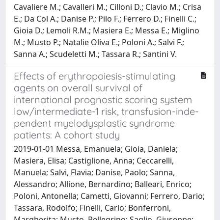
Cavaliere M.; Cavalleri M.; Cilloni D.; Clavio M.; Crisa
E.; Da Col A.; Danise P.; Pilo F.; Ferrero D.; Finelli C.;
Gioia D.; Lemoli R.M.; Masiera E.; Messa E.; Miglino
M.; Musto P.; Natalie Oliva E.; Poloni A.; Salvi F.;
Sanna A.; Scudeletti M.; Tassara R.; Santini V.
Effects of erythropoiesis-stimulating
agents on overall survival of
international prognostic scoring system
low/intermediate-1 risk, transfusion-inde-
pendent myelodysplastic syndrome
patients: A cohort study
2019-01-01 Messa, Emanuela; Gioia, Daniela;
Masiera, Elisa; Castiglione, Anna; Ceccarelli,
Manuela; Salvi, Flavia; Danise, Paolo; Sanna,
Alessandro; Allione, Bernardino; Balleari, Enrico;
Poloni, Antonella; Cametti, Giovanni; Ferrero, Dario;
Tassara, Rodolfo; Finelli, Carlo; Bonferroni,
Margherita; Musto, Pellegrino; Saglio, Giuseppe;