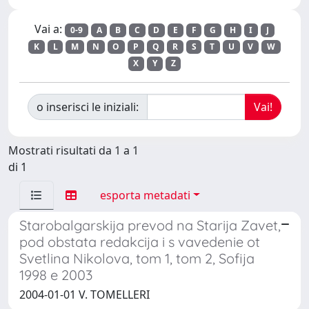
Vai a:
0-9
A
B
C
D
E
F
G
H
I
J
K
L
M
N
O
P
Q
R
S
T
U
V
W
X
Y
Z
o inserisci le iniziali:
Mostrati risultati da 1 a 1
di 1
esporta metadati
Starobalgarskija prevod na Starija Zavet,
pod obstata redakcija i s vavedenie ot
Svetlina Nikolova, tom 1, tom 2, Sofija
1998 e 2003
2004-01-01 V. TOMELLERI