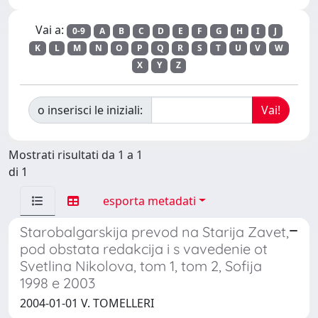
Vai a:
0-9
A
B
C
D
E
F
G
H
I
J
K
L
M
N
O
P
Q
R
S
T
U
V
W
X
Y
Z
o inserisci le iniziali:
Mostrati risultati da 1 a 1
di 1
esporta metadati
Starobalgarskija prevod na Starija Zavet,
pod obstata redakcija i s vavedenie ot
Svetlina Nikolova, tom 1, tom 2, Sofija
1998 e 2003
2004-01-01 V. TOMELLERI