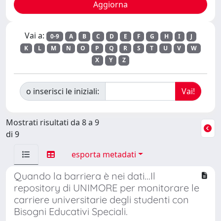
Vai a:
0-9
A
B
C
D
E
F
G
H
I
J
K
L
M
N
O
P
Q
R
S
T
U
V
W
X
Y
Z
o inserisci le iniziali:
Mostrati risultati da 8 a 9
di 9
esporta metadati
Quando la barriera è nei dati...Il
repository di UNIMORE per monitorare le
carriere universitarie degli studenti con
Bisogni Educativi Speciali.