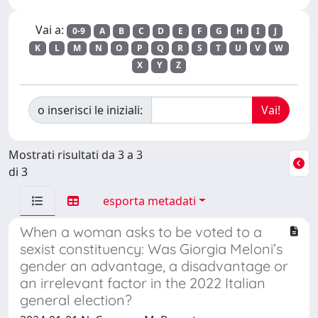
Vai a:
0-9
A
B
C
D
E
F
G
H
I
J
K
L
M
N
O
P
Q
R
S
T
U
V
W
X
Y
Z
o inserisci le iniziali:
Mostrati risultati da 3 a 3
di 3
esporta metadati
When a woman asks to be voted to a
sexist constituency: Was Giorgia Meloni’s
gender an advantage, a disadvantage or
an irrelevant factor in the 2022 Italian
general election?