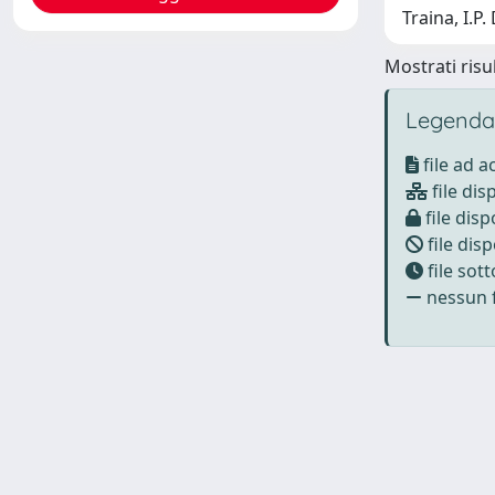
Traina, I.P
Mostrati risul
Legenda
file ad 
file dis
file disp
file disp
file sot
nessun f