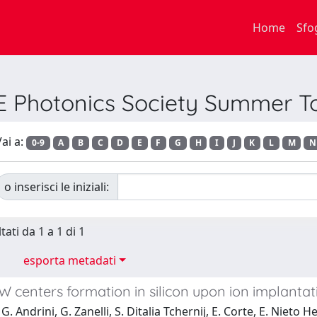
Home
Sfo
EE Photonics Society Summer T
ai a:
0-9
A
B
C
D
E
F
G
H
I
J
K
L
M
N
o inserisci le iniziali:
tati da 1 a 1 di 1
esporta metadati
W centers formation in silicon upon ion implanta
. Andrini, G. Zanelli, S. Ditalia Tchernij, E. Corte, E. Nieto H