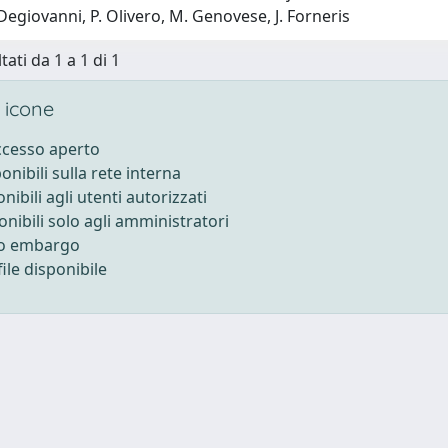
. Degiovanni, P. Olivero, M. Genovese, J. Forneris
tati da 1 a 1 di 1
 icone
accesso aperto
ponibili sulla rete interna
onibili agli utenti autorizzati
onibili solo agli amministratori
to embargo
ile disponibile