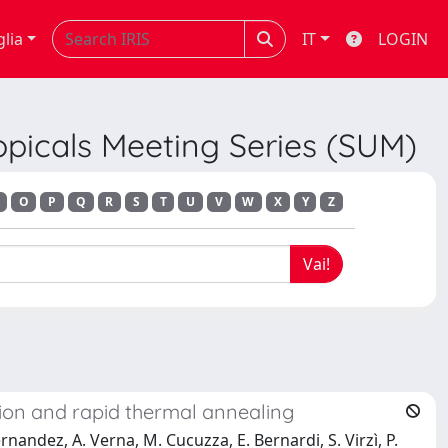
glia
IT
LOGIN
opicals Meeting Series (SUM)
O
P
Q
R
S
T
U
V
W
X
Y
Z
tion and rapid thermal annealing
ernandez, A. Verna, M. Cucuzza, E. Bernardi, S. Virzì, P.