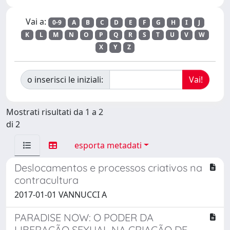
Vai a:
0-9
A
B
C
D
E
F
G
H
I
J
K
L
M
N
O
P
Q
R
S
T
U
V
W
X
Y
Z
o inserisci le iniziali:
Mostrati risultati da 1 a 2
di 2
esporta metadati
Deslocamentos e processos criativos na
contracultura
2017-01-01 VANNUCCI A
PARADISE NOW: O PODER DA
LIBERAÇÃO SEXUAL NA CRIAÇÃO DE