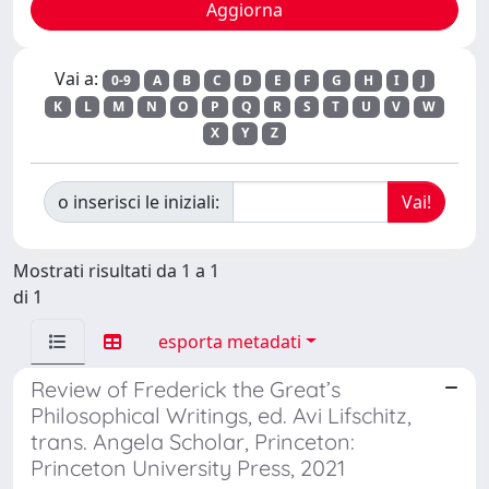
Vai a:
0-9
A
B
C
D
E
F
G
H
I
J
K
L
M
N
O
P
Q
R
S
T
U
V
W
X
Y
Z
o inserisci le iniziali:
Mostrati risultati da 1 a 1
di 1
esporta metadati
Review of Frederick the Great’s
Philosophical Writings, ed. Avi Lifschitz,
trans. Angela Scholar, Princeton:
Princeton University Press, 2021