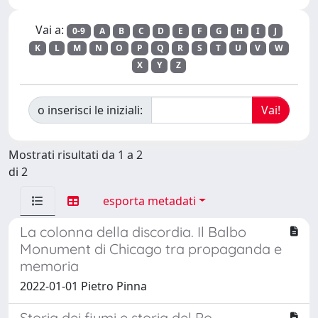
Vai a:
0-9
A
B
C
D
E
F
G
H
I
J
K
L
M
N
O
P
Q
R
S
T
U
V
W
X
Y
Z
o inserisci le iniziali:
Mostrati risultati da 1 a 2
di 2
esporta metadati
La colonna della discordia. Il Balbo
Monument di Chicago tra propaganda e
memoria
2022-01-01 Pietro Pinna
Storia dei fiumi e storia del Po.