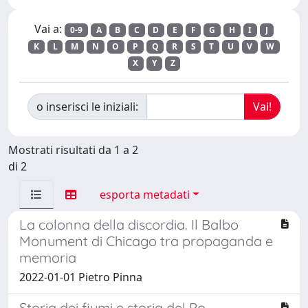
Vai a:
0-9
A
B
C
D
E
F
G
H
I
J
K
L
M
N
O
P
Q
R
S
T
U
V
W
X
Y
Z
o inserisci le iniziali:
Mostrati risultati da 1 a 2
di 2
esporta metadati
La colonna della discordia. Il Balbo
Monument di Chicago tra propaganda e
memoria
2022-01-01 Pietro Pinna
Storia dei fiumi e storia del Po.