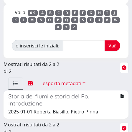
Vai a:
0-9
A
B
C
D
E
F
G
H
I
J
K
L
M
N
O
P
Q
R
S
T
U
V
W
X
Y
Z
o inserisci le iniziali:
Mostrati risultati da 2 a 2
di 2
esporta metadati
Storia dei fiumi e storia del Po.
Introduzione
2025-01-01 Roberta Biasillo; Pietro Pinna
Mostrati risultati da 2 a 2
di 2