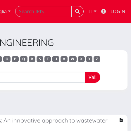
glia
IT
LOGIN
 ENGINEERING
O
P
Q
R
S
T
U
V
W
X
Y
Z
ss: An innovative approach to wastewater