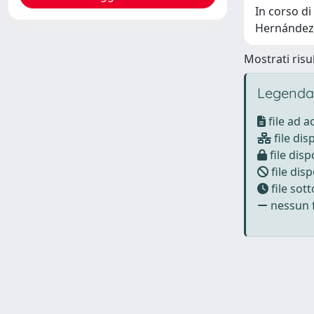
In corso di
Hernández
Mostrati risul
Legenda
file ad 
file dis
file disp
file disp
file sot
nessun f