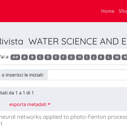
Home
Sfo
 Rivista WATER SCIENCE AND
ai a:
0-9
A
B
C
D
E
F
G
H
I
J
K
L
M
N
o inserisci le iniziali:
tati da 1 a 1 di 1
esporta metadati
al neural networks applied to photo-Fenton proce
t