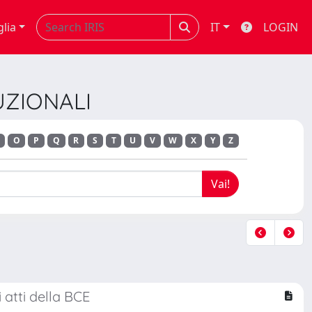
glia
IT
LOGIN
UZIONALI
O
P
Q
R
S
T
U
V
W
X
Y
Z
 atti della BCE