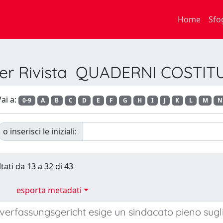
Home
Sfo
 per Rivista QUADERNI COSTIT
ai a:
0-9
A
B
C
D
E
F
G
H
I
J
K
L
M
N
o inserisci le iniziali:
tati da 13 a 32 di 43
esporta metadati
verfassungsgericht esige un sindacato pieno sugli