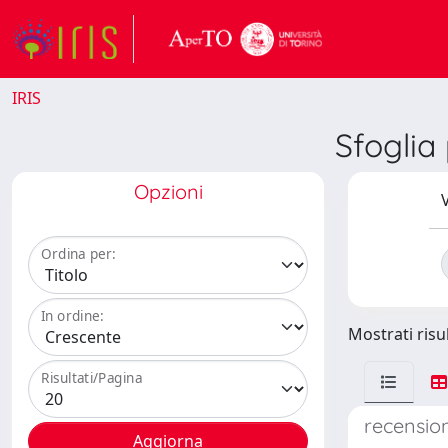
IRIS
Sfogli
Opzioni
V
Ordina per:
In ordine:
Mostrati risul
Risultati/Pagina
recension