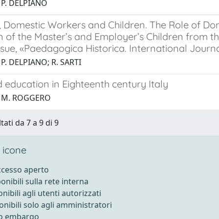
 P. DELPIANO
, Domestic Workers and Children. The Role of Do
 of the Master’s and Employer’s Children from the
ssue, «Paedagogica Historica. International Journa
 P. DELPIANO; R. SARTI
 education in Eighteenth century Italy
1 M. ROGGERO
tati da 7 a 9 di 9
 icone
accesso aperto
ponibili sulla rete interna
onibili agli utenti autorizzati
onibili solo agli amministratori
to embargo