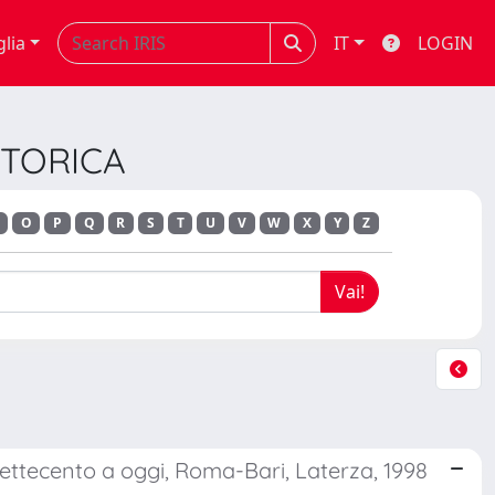
glia
IT
LOGIN
STORICA
O
P
Q
R
S
T
U
V
W
X
Y
Z
 Settecento a oggi, Roma-Bari, Laterza, 1998