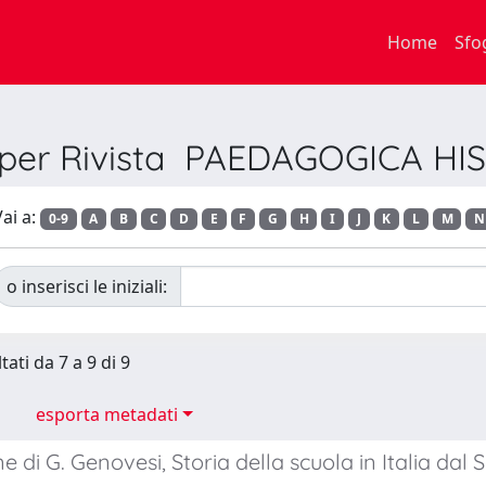
Home
Sfo
a per Rivista PAEDAGOGICA HI
ai a:
0-9
A
B
C
D
E
F
G
H
I
J
K
L
M
N
o inserisci le iniziali:
tati da 7 a 9 di 9
esporta metadati
e di G. Genovesi, Storia della scuola in Italia dal