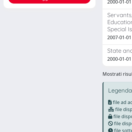
2000-01-01
Servants
Education
Special I
2007-01-01
State and
2000-01-0
Mostrati risul
Legenda
file ad 
file dis
file disp
file disp
file sot