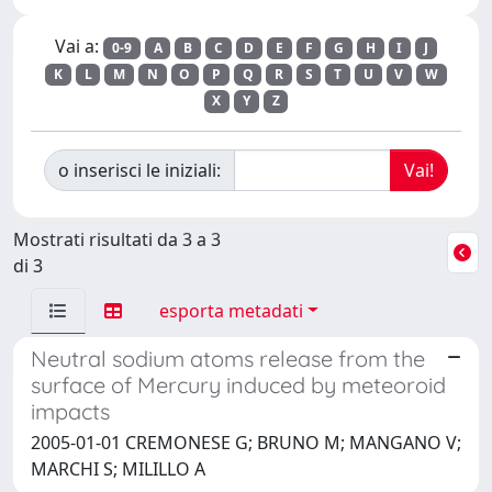
Vai a:
0-9
A
B
C
D
E
F
G
H
I
J
K
L
M
N
O
P
Q
R
S
T
U
V
W
X
Y
Z
o inserisci le iniziali:
Mostrati risultati da 3 a 3
di 3
esporta metadati
Neutral sodium atoms release from the
surface of Mercury induced by meteoroid
impacts
2005-01-01 CREMONESE G; BRUNO M; MANGANO V;
MARCHI S; MILILLO A