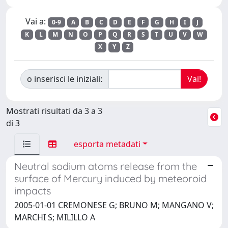
Vai a:
0-9
A
B
C
D
E
F
G
H
I
J
K
L
M
N
O
P
Q
R
S
T
U
V
W
X
Y
Z
o inserisci le iniziali:
Mostrati risultati da 3 a 3
di 3
esporta metadati
Neutral sodium atoms release from the
surface of Mercury induced by meteoroid
impacts
2005-01-01 CREMONESE G; BRUNO M; MANGANO V;
MARCHI S; MILILLO A