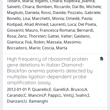
Todaro, Maria; Riganti, Chiara; Kopecka, Joanna;
Salvetti, Chiara; Bomben, Riccardo; Dal Bo, Michele;
Magliulo, Daniela; Rossi, Davide; Pozzato, Gabriele;
Bonello, Lisa; Marchetti, Monia; Omedè, Paola;
Kodipad, Ahad Ahmed; Laurenti, Luca; Del Poeta,
Giovanni; Mauro, Francesca Romana; Bernardi,
Rosa; Zenz, Thorsten; Gattei, Valter; Gaidano,
Gianluca; Foà, Robin; Massaia, Massimo;
Boccadoro, Mario; Coscia, Marta
High frequency of ribosomal protein
gene deletions in Italian Diamond-
Blackfan anemia patients detected by
multiplex ligation-dependent probe
amplification assay
2012-01-01 P. Quarello;E. Garelli;A. Brusco;A.
Carando;C. Mancini;P. Pappi;L. Vinti;J. Svahn;I.
Dianzani;U. Ramenghi