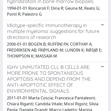
hybridization in bone marrow biopsies.
1994-01-01 Roncaroli F; Dina R; Geuna M; Reato G;
Ponti R; Palestro G
Idiotype-specific immunotherapy in
multiple myeloma: suggestions for future
directions of research
2006-01-01 BOGEN B; RUFFINI PA; CORTHAY A;
FREDRIKSEN AB; FRØYLAND M; LUNDIN K; RØSJØ E;
THOMPSON K; MASSAIA M
IGHV UNMUTATED CLL B CELLS ARE
MORE PRONE TO SPONTANEOUS
APOPTOSIS AND DEPEND FROM THE
ANTI-APOPTOTIC EFFECT OF
ENVIRONMENTAL SIGNALS
2011-01-01 Marta Coscia; Francesca Pantaleoni;
Chiara Riganti; Candida Vitale; Micol Rigoni; Silvia
Peola; Daniela Drandi; Marco Ladetto; Marina