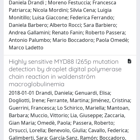
Daniela Drandi ; Moreno Festuccia; Francesca
Patriarca; Nicola Mordini; Silvia Cena; Luigia
Monitillo; Luisa Giaccone; Federica Ferrando;
Daniela Barbero; Alberto Rocci; Sara Barbiero;
Andrea Gallamini; Renato Fanin; Roberto Passera;
Antonio Palumbo; Mario Boccadoro; Paola Omedè;
Marco Ladetto
Highly sensitive MYD88 l265p mutation
detection by droplet digital polymerase
chain reaction in waldenström
macroglobulinemia
2018-01-01 Drandi, Daniela; Genuardi, Elisa;
Dogliotti, Irene; Ferrante, Martina; Jiménez, Cristina;
Guerrini, Francesca; Lo Schirico, Mariella; Mantoan,
Barbara; Muccio, Vittorio; Lia, Giuseppe; Zaccaria,
Gian Maria; Omedè, Paola; Passera, Roberto;
Orsucci, Lorella; Benevolo, Giulia; Cavallo, Federica;
Galimberti, Sara; García-Sanz, Ramón; Boccadoro,