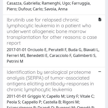
Casazza, Gabriella; Ramenghi, Ugo; Farruggia,
Piero; Dufour, Carlo; Savoia, Anna
Ibrutinib use for relapsed chronic
lymphocytic leukemia in a patient who
underwent allogeneic bone marrow
transplantation for other reasons: a case
report
2017-01-01 Orciuolo E, Perutelli F, Buda G, Biavati L,
Ferreri MI, Benedetti E, Caracciolo F, Galimberti S,
Petrini M
Identification by serological proteome
analysis (SERPA) of tumor-associated
antigens eliciting antibody-responses in
chronic lymphocytic leukemia
2011-01-01 Griggio V; Capello M; Linty F; Vitale C;
Peola S; Cappello P; Castella B; Rigoni M;
Sciancalepore P; Drandi D; Ruggeri M; Omedè P;