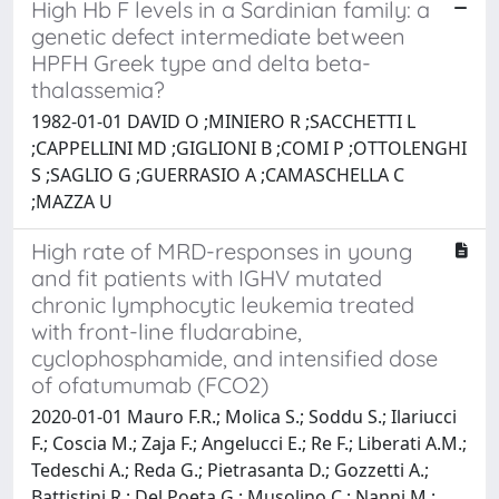
High Hb F levels in a Sardinian family: a
genetic defect intermediate between
HPFH Greek type and delta beta-
thalassemia?
1982-01-01 DAVID O ;MINIERO R ;SACCHETTI L
;CAPPELLINI MD ;GIGLIONI B ;COMI P ;OTTOLENGHI
S ;SAGLIO G ;GUERRASIO A ;CAMASCHELLA C
;MAZZA U
High rate of MRD-responses in young
and fit patients with IGHV mutated
chronic lymphocytic leukemia treated
with front-line fludarabine,
cyclophosphamide, and intensified dose
of ofatumumab (FCO2)
2020-01-01 Mauro F.R.; Molica S.; Soddu S.; Ilariucci
F.; Coscia M.; Zaja F.; Angelucci E.; Re F.; Liberati A.M.;
Tedeschi A.; Reda G.; Pietrasanta D.; Gozzetti A.;
Battistini R.; Del Poeta G.; Musolino C.; Nanni M.;