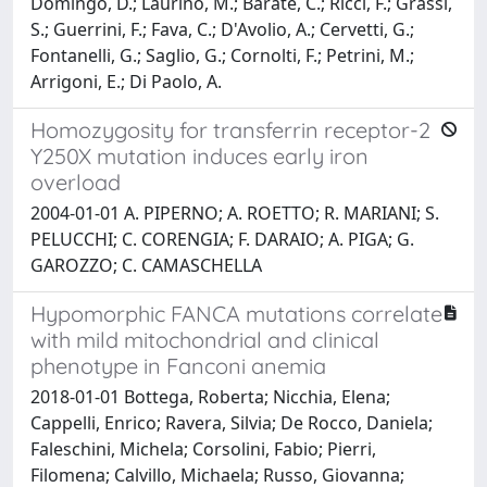
Domingo, D.; Laurino, M.; Barate, C.; Ricci, F.; Grassi,
S.; Guerrini, F.; Fava, C.; D'Avolio, A.; Cervetti, G.;
Fontanelli, G.; Saglio, G.; Cornolti, F.; Petrini, M.;
Arrigoni, E.; Di Paolo, A.
Homozygosity for transferrin receptor-2
Y250X mutation induces early iron
overload
2004-01-01 A. PIPERNO; A. ROETTO; R. MARIANI; S.
PELUCCHI; C. CORENGIA; F. DARAIO; A. PIGA; G.
GAROZZO; C. CAMASCHELLA
Hypomorphic FANCA mutations correlate
with mild mitochondrial and clinical
phenotype in Fanconi anemia
2018-01-01 Bottega, Roberta; Nicchia, Elena;
Cappelli, Enrico; Ravera, Silvia; De Rocco, Daniela;
Faleschini, Michela; Corsolini, Fabio; Pierri,
Filomena; Calvillo, Michaela; Russo, Giovanna;