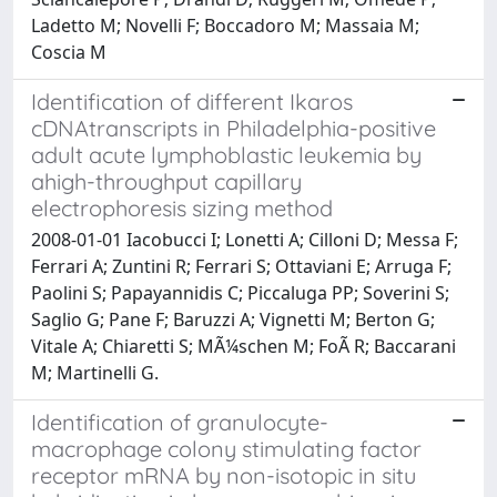
Ladetto M; Novelli F; Boccadoro M; Massaia M;
Coscia M
Identification of different Ikaros
cDNAtranscripts in Philadelphia-positive
adult acute lymphoblastic leukemia by
ahigh-throughput capillary
electrophoresis sizing method
2008-01-01 Iacobucci I; Lonetti A; Cilloni D; Messa F;
Ferrari A; Zuntini R; Ferrari S; Ottaviani E; Arruga F;
Paolini S; Papayannidis C; Piccaluga PP; Soverini S;
Saglio G; Pane F; Baruzzi A; Vignetti M; Berton G;
Vitale A; Chiaretti S; MÃ¼schen M; FoÃ R; Baccarani
M; Martinelli G.
Identification of granulocyte-
macrophage colony stimulating factor
receptor mRNA by non-isotopic in situ