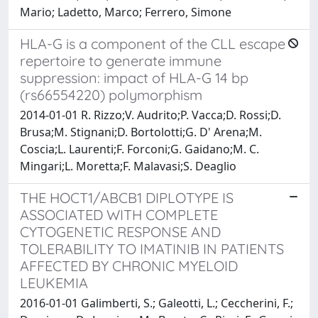
Mario; Ladetto, Marco; Ferrero, Simone
HLA-G is a component of the CLL escape
repertoire to generate immune
suppression: impact of HLA-G 14 bp
(rs66554220) polymorphism
2014-01-01 R. Rizzo;V. Audrito;P. Vacca;D. Rossi;D.
Brusa;M. Stignani;D. Bortolotti;G. D' Arena;M.
Coscia;L. Laurenti;F. Forconi;G. Gaidano;M. C.
Mingari;L. Moretta;F. Malavasi;S. Deaglio
THE HOCT1/ABCB1 DIPLOTYPE IS
ASSOCIATED WITH COMPLETE
CYTOGENETIC RESPONSE AND
TOLERABILITY TO IMATINIB IN PATIENTS
AFFECTED BY CHRONIC MYELOID
LEUKEMIA
2016-01-01 Galimberti, S.; Galeotti, L.; Ceccherini, F.;