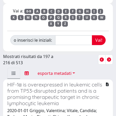
Vai a:
0-9
A
B
C
D
E
F
G
H
I
J
K
L
M
N
O
P
Q
R
S
T
U
V
W
X
Y
Z
o inserisci le iniziali:
Mostrati risultati da 197 a
216 di 513
esporta metadati
HIF-1α is overexpressed in leukemic cells
from TP53-disrupted patients and is a
promising therapeutic target in chronic
lymphocytic leukemia
2020-01-01 Griggio, Valentina; Vitale, Candida;