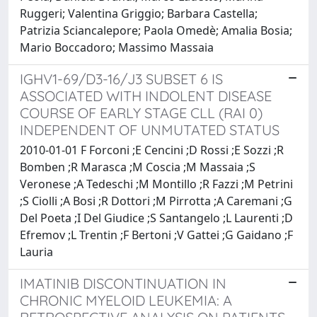
Ruggeri; Valentina Griggio; Barbara Castella;
Patrizia Sciancalepore; Paola Omedè; Amalia Bosia;
Mario Boccadoro; Massimo Massaia
IGHV1-69/D3-16/J3 SUBSET 6 IS
ASSOCIATED WITH INDOLENT DISEASE
COURSE OF EARLY STAGE CLL (RAI 0)
INDEPENDENT OF UNMUTATED STATUS
2010-01-01 F Forconi ;E Cencini ;D Rossi ;E Sozzi ;R
Bomben ;R Marasca ;M Coscia ;M Massaia ;S
Veronese ;A Tedeschi ;M Montillo ;R Fazzi ;M Petrini
;S Ciolli ;A Bosi ;R Dottori ;M Pirrotta ;A Caremani ;G
Del Poeta ;I Del Giudice ;S Santangelo ;L Laurenti ;D
Efremov ;L Trentin ;F Bertoni ;V Gattei ;G Gaidano ;F
Lauria
IMATINIB DISCONTINUATION IN
CHRONIC MYELOID LEUKEMIA: A