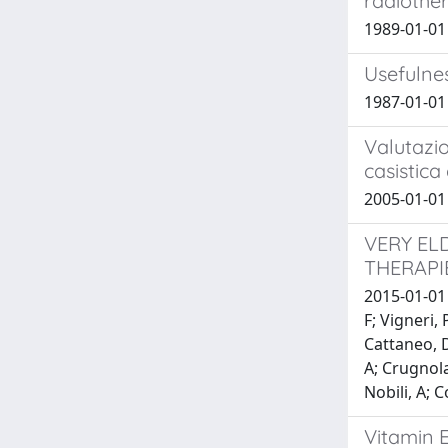
radiothe
1989-01-01 
Usefulnes
1987-01-01
Valutazio
casistica
2005-01-01 
VERY EL
THERAPI
2015-01-01 
F; Vigneri, 
Cattaneo, D
A; Crugnola,
Nobili, A; C
Vitamin 