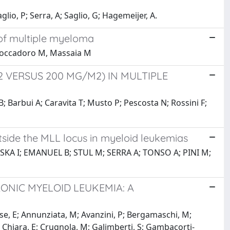
io, P; Serra, A; Saglio, G; Hagemeijer, A.
of multiple myeloma
, Boccadoro M, Massaia M
 VERSUS 200 MG/M2) IN MULTIPLE
; Barbui A; Caravita T; Musto P; Pescosta N; Rossini F;
tside the MLL locus in myeloid leukemias
A I; EMANUEL B; STUL M; SERRA A; TONSO A; PINI M;
RONIC MYELOID LEUKEMIA: A
ese, E; Annunziata, M; Avanzini, P; Bergamaschi, M;
; Chiara, E; Crugnola, M; Galimberti, S; Gambacorti-