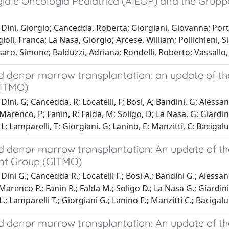
a e Oncologia Pediatrica (AIEOP) and the Gruppo 
Dini, Giorgio; Cancedda, Roberta; Giorgiani, Giovanna; Porta
ioli, Franca; La Nasa, Giorgio; Arcese, William; Pollichieni,
saro, Simone; Balduzzi, Adriana; Rondelli, Roberto; Vassallo, 
d donor marrow transplantation: an update of th
GITMO)
Dini, G; Cancedda, R; Locatelli, F; Bosi, A; Bandini, G; Alessan
Marenco, P; Fanin, R; Falda, M; Soligo, D; La Nasa, G; Giardin
L; Lamparelli, T; Giorgiani, G; Lanino, E; Manzitti, C; Bacigal
d donor marrow transplantation: An update of th
nt Group (GITMO)
ini G.; Cancedda R.; Locatelli F.; Bosi A.; Bandini G.; Alessand
Marenco P.; Fanin R.; Falda M.; Soligo D.; La Nasa G.; Giardini
.; Lamparelli T.; Giorgiani G.; Lanino E.; Manzitti C.; Bacigal
d donor marrow transplantation: An update of th