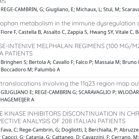
es
REGE-CAMBRIN, G; Giugliano, E; Michaux, L; Stul, M; Scaravagl
tophan metabolism in the immune dysregulation 
Fiore F, Castella B, Assalto C, Zappia S, Hwang SY, Vitale C
E-INTENIVE MELPHALAN REGIMENS (100 MG/M2
 PATIENTS
Bringhen S; Bertola A; Cavallo F; Falco P; Massaia M; Bruno B
; Boccadoro M; Palumbo A
translocations involving the 11q23 region map ou
1 GIUGLIANO E; REGE-CAMBRIN G; SCARAVAGLIO P; WLODARSK
; HAGEMEIJER A
E KINASE INHIBITORS DISCONTINUATION IN CH
ECTIVE ANALYSIS OF 208 ITALIAN PATIENTS
Fava, C; Rege-Cambrin, G; Dogliotti, I; Berchialla, P; Abruzz
 Caocci, G; Catania, G; Cattaneo, D; Cavazzini, F; Cerrano, M