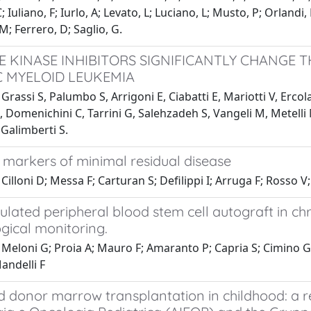
; Iuliano, F; Iurlo, A; Levato, L; Luciano, L; Musto, P; Orlandi
M; Ferrero, D; Saglio, G.
E KINASE INHIBITORS SIGNIFICANTLY CHANGE 
 MYELOID LEUKEMIA
Grassi S, Palumbo S, Arrigoni E, Ciabatti E, Mariotti V, Ercola
, Domenichini C, Tarrini G, Salehzadeh S, Vangeli M, Metelli MR,
 Galimberti S.
 markers of minimal residual disease
Cilloni D; Messa F; Carturan S; Defilippi I; Arruga F; Rosso 
ated peripheral blood stem cell autograft in chro
gical monitoring.
Meloni G; Proia A; Mauro F; Amaranto P; Capria S; Cimino G; 
andelli F
d donor marrow transplantation in childhood: a r