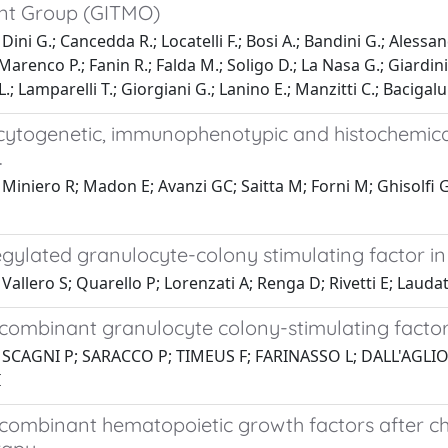
nt Group (GITMO)
ini G.; Cancedda R.; Locatelli F.; Bosi A.; Bandini G.; Alessand
Marenco P.; Fanin R.; Falda M.; Soligo D.; La Nasa G.; Giardini
.; Lamparelli T.; Giorgiani G.; Lanino E.; Manzitti C.; Bacigal
cytogenetic, immunophenotypic and histochemical
.
Miniero R; Madon E; Avanzi GC; Saitta M; Forni M; Ghisolfi 
gylated granulocyte-colony stimulating factor in
Vallero S; Quarello P; Lorenzati A; Renga D; Rivetti E; Lauda
ecombinant granulocyte colony-stimulating factor
 SCAGNI P; SARACCO P; TIMEUS F; FARINASSO L; DALL'AGLIO
I
ecombinant hematopoietic growth factors after