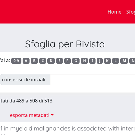
Home
Sfo
Sfoglia per Rivista
ai a:
0-9
A
B
C
D
E
F
G
H
I
J
K
L
M
N
o inserisci le iniziali:
ltati da 489 a 508 di 513
esporta metadati
1 in myeloid malignancies is associated with int