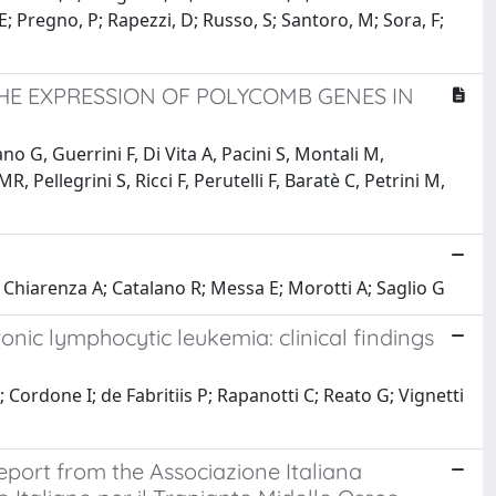
, E; Pregno, P; Rapezzi, D; Russo, S; Santoro, M; Sora, F;
THE EXPRESSION OF POLYCOMB GENES IN
no G, Guerrini F, Di Vita A, Pacini S, Montali M,
 Pellegrini S, Ricci F, Perutelli F, Baratè C, Petrini M,
V; Chiarenza A; Catalano R; Messa E; Morotti A; Saglio G
nic lymphocytic leukemia: clinical findings
Cordone I; de Fabritiis P; Rapanotti C; Reato G; Vignetti
eport from the Associazione Italiana