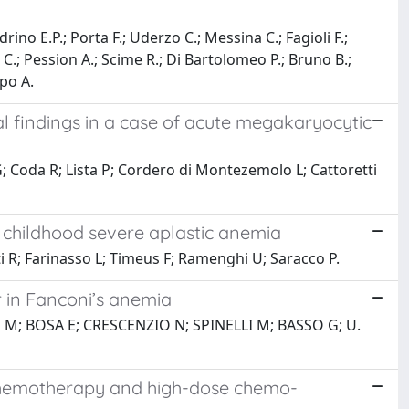
rino E.P.; Porta F.; Uderzo C.; Messina C.; Fagioli F.;
 C.; Pession A.; Scime R.; Di Bartolomeo P.; Bruno B.;
upo A.
 findings in a case of acute megakaryocytic
G; Coda R; Lista P; Cordero di Montezemolo L; Cattoretti
 childhood severe aplastic anemia
ti R; Farinasso L; Timeus F; Ramenghi U; Saracco P.
 in Fanconi’s anemia
 M; BOSA E; CRESCENZIO N; SPINELLI M; BASSO G; U.
 chemotherapy and high-dose chemo-