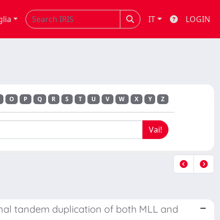
glia
IT
LOGIN
O
P
Q
R
S
T
U
V
W
X
Y
Z
ernal tandem duplication of both MLL and