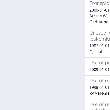
Transpla
2000-01-01 D
Arcese W.; 
Garbarino L
Unusual 
leukemia
1987-01-01 
G; et al.
Use of pe
2009-01-01 
Use of r
1998-01-01
RAMENGH
Use of r