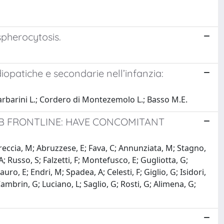
 spherocytosis.
diopatiche e secondarie nell’infanzia:
 Garbarini L.; Cordero di Montezemolo L.; Basso M.E.
IB FRONTLINE: HAVE CONCOMITANT
; Breccia, M; Abruzzese, E; Fava, C; Annunziata, M; Stagno,
 A; Russo, S; Falzetti, F; Montefusco, E; Gugliotta, G;
ro, E; Endri, M; Spadea, A; Celesti, F; Giglio, G; Isidori,
-Cambrin, G; Luciano, L; Saglio, G; Rosti, G; Alimena, G;