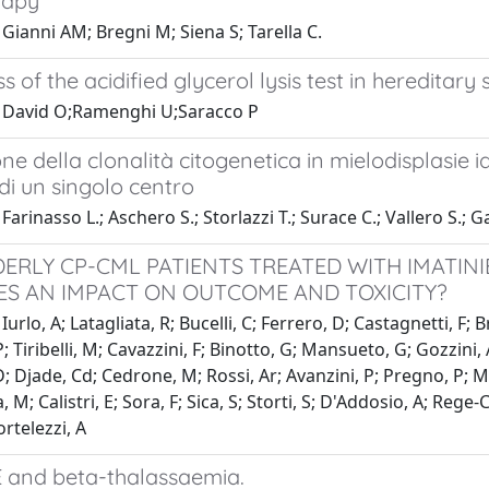
rapy
Gianni AM; Bregni M; Siena S; Tarella C.
s of the acidified glycerol lysis test in hereditary
 David O;Ramenghi U;Saracco P
ne della clonalità citogenetica in mielodisplasie i
 di un singolo centro
Farinasso L.; Aschero S.; Storlazzi T.; Surace C.; Vallero S.;
DERLY CP-CML PATIENTS TREATED WITH IMATIN
ES AN IMPACT ON OUTCOME AND TOXICITY?
Iurlo, A; Latagliata, R; Bucelli, C; Ferrero, D; Castagnetti, F
P; Tiribelli, M; Cavazzini, F; Binotto, G; Mansueto, G; Gozzini,
; Djade, Cd; Cedrone, M; Rossi, Ar; Avanzini, P; Pregno, P; Mau
 M; Calistri, E; Sora, F; Sica, S; Storti, S; D'Addosio, A; Rege
ortelezzi, A
E and beta-thalassaemia.