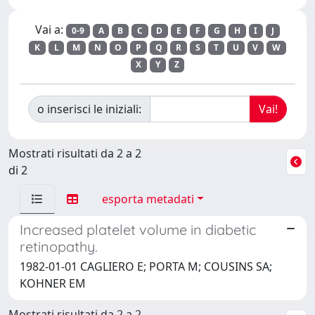
Vai a:
0-9
A
B
C
D
E
F
G
H
I
J
K
L
M
N
O
P
Q
R
S
T
U
V
W
X
Y
Z
o inserisci le iniziali:
Mostrati risultati da 2 a 2
di 2
esporta metadati
Increased platelet volume in diabetic
retinopathy.
1982-01-01 CAGLIERO E; PORTA M; COUSINS SA;
KOHNER EM
Mostrati risultati da 2 a 2