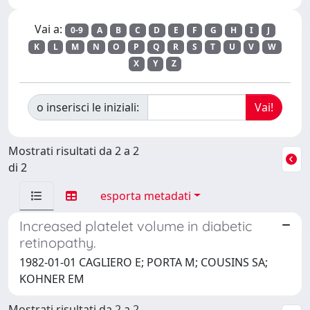
Vai a:
0-9
A
B
C
D
E
F
G
H
I
J
K
L
M
N
O
P
Q
R
S
T
U
V
W
X
Y
Z
o inserisci le iniziali:
Mostrati risultati da 2 a 2
di 2
esporta metadati
Increased platelet volume in diabetic
retinopathy.
1982-01-01 CAGLIERO E; PORTA M; COUSINS SA;
KOHNER EM
Mostrati risultati da 2 a 2