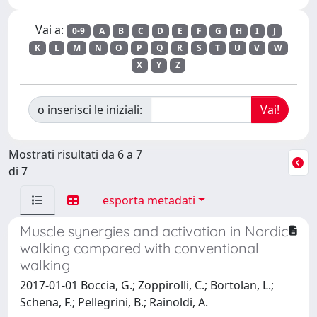
Vai a:
0-9
A
B
C
D
E
F
G
H
I
J
K
L
M
N
O
P
Q
R
S
T
U
V
W
X
Y
Z
o inserisci le iniziali:
Mostrati risultati da 6 a 7
di 7
esporta metadati
Muscle synergies and activation in Nordic
walking compared with conventional
walking
2017-01-01 Boccia, G.; Zoppirolli, C.; Bortolan, L.;
Schena, F.; Pellegrini, B.; Rainoldi, A.