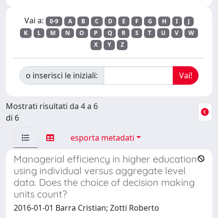
Vai a:
0-9
A
B
C
D
E
F
G
H
I
J
K
L
M
N
O
P
Q
R
S
T
U
V
W
X
Y
Z
o inserisci le iniziali:
Mostrati risultati da 4 a 6
di 6
esporta metadati
Managerial efficiency in higher education
using individual versus aggregate level
data. Does the choice of decision making
units count?
2016-01-01 Barra Cristian; Zotti Roberto