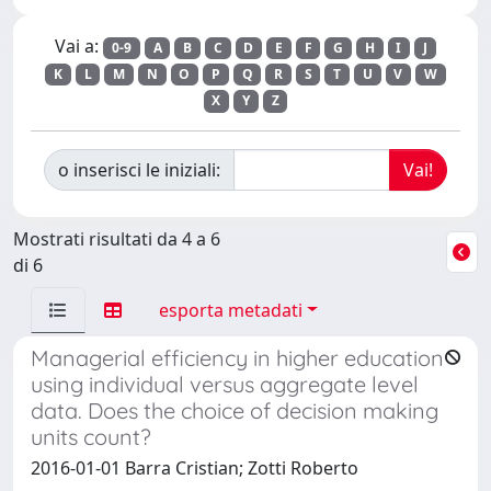
Vai a:
0-9
A
B
C
D
E
F
G
H
I
J
K
L
M
N
O
P
Q
R
S
T
U
V
W
X
Y
Z
o inserisci le iniziali:
Mostrati risultati da 4 a 6
di 6
esporta metadati
Managerial efficiency in higher education
using individual versus aggregate level
data. Does the choice of decision making
units count?
2016-01-01 Barra Cristian; Zotti Roberto