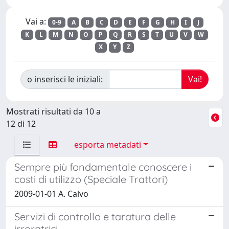
Vai a:
0-9
A
B
C
D
E
F
G
H
I
J
K
L
M
N
O
P
Q
R
S
T
U
V
W
X
Y
Z
o inserisci le iniziali:
Mostrati risultati da 10 a
12 di 12
esporta metadati
Sempre più fondamentale conoscere i
costi di utilizzo (Speciale Trattori)
2009-01-01 A. Calvo
Servizi di controllo e taratura delle
irroratrici