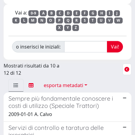
Vai a:
0-9
A
B
C
D
E
F
G
H
I
J
K
L
M
N
O
P
Q
R
S
T
U
V
W
X
Y
Z
o inserisci le iniziali:
Mostrati risultati da 10 a
12 di 12
esporta metadati
Sempre più fondamentale conoscere i
costi di utilizzo (Speciale Trattori)
2009-01-01 A. Calvo
Servizi di controllo e taratura delle
irroratrici