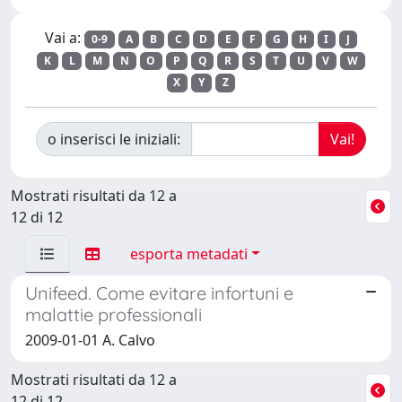
Vai a:
0-9
A
B
C
D
E
F
G
H
I
J
K
L
M
N
O
P
Q
R
S
T
U
V
W
X
Y
Z
o inserisci le iniziali:
Mostrati risultati da 12 a
12 di 12
esporta metadati
Unifeed. Come evitare infortuni e
malattie professionali
2009-01-01 A. Calvo
Mostrati risultati da 12 a
12 di 12