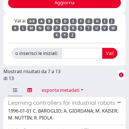
Vai a:
0-9
A
B
C
D
E
F
G
H
I
J
K
L
M
N
O
P
Q
R
S
T
U
V
W
X
Y
Z
o inserisci le iniziali:
Mostrati risultati da 7 a 13
di 13
esporta metadati
Learning controllers for industrial robots
1996-01-01 C. BAROGLIO; A. GIORDANA; M. KAISER;
M. NUTTIN; R. PIOLA