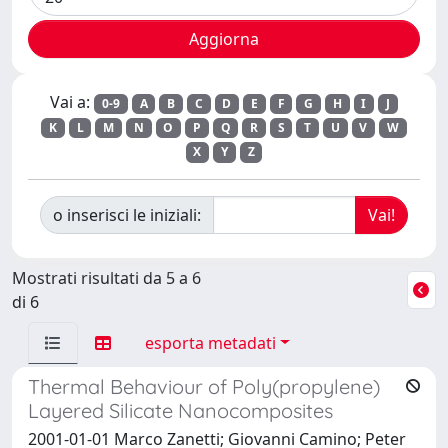
Vai a:
0-9
A
B
C
D
E
F
G
H
I
J
K
L
M
N
O
P
Q
R
S
T
U
V
W
X
Y
Z
o inserisci le iniziali:
Mostrati risultati da 5 a 6
di 6
esporta metadati
Thermal Behaviour of Poly(propylene)
Layered Silicate Nanocomposites
2001-01-01 Marco Zanetti; Giovanni Camino; Peter