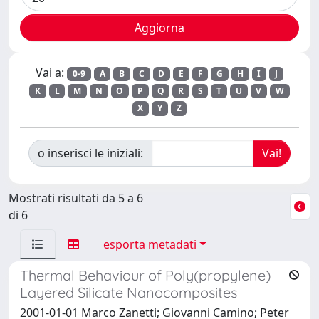
Vai a:
0-9
A
B
C
D
E
F
G
H
I
J
K
L
M
N
O
P
Q
R
S
T
U
V
W
X
Y
Z
o inserisci le iniziali:
Mostrati risultati da 5 a 6
di 6
esporta metadati
Thermal Behaviour of Poly(propylene)
Layered Silicate Nanocomposites
2001-01-01 Marco Zanetti; Giovanni Camino; Peter