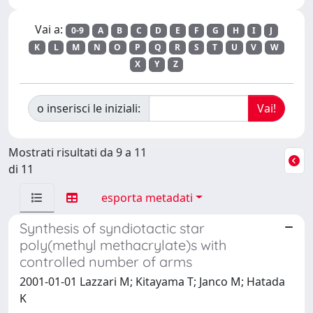
Vai a:
0-9
A
B
C
D
E
F
G
H
I
J
K
L
M
N
O
P
Q
R
S
T
U
V
W
X
Y
Z
o inserisci le iniziali:
Mostrati risultati da 9 a 11
di 11
esporta metadati
Synthesis of syndiotactic star
poly(methyl methacrylate)s with
controlled number of arms
2001-01-01 Lazzari M; Kitayama T; Janco M; Hatada
K