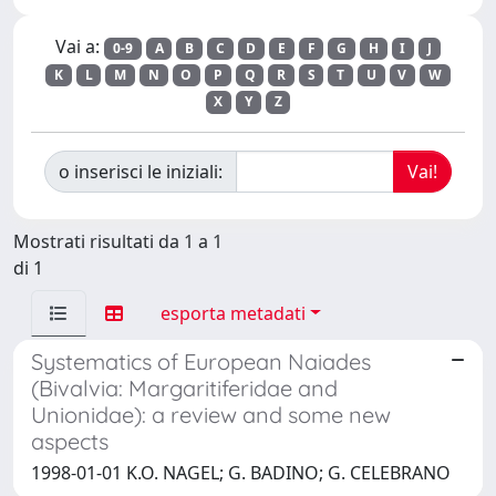
Vai a:
0-9
A
B
C
D
E
F
G
H
I
J
K
L
M
N
O
P
Q
R
S
T
U
V
W
X
Y
Z
o inserisci le iniziali:
Mostrati risultati da 1 a 1
di 1
esporta metadati
Systematics of European Naiades
(Bivalvia: Margaritiferidae and
Unionidae): a review and some new
aspects
1998-01-01 K.O. NAGEL; G. BADINO; G. CELEBRANO