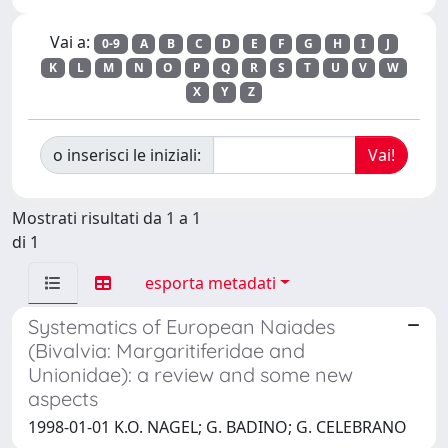
Vai a:
0-9
A
B
C
D
E
F
G
H
I
J
K
L
M
N
O
P
Q
R
S
T
U
V
W
X
Y
Z
o inserisci le iniziali:
Mostrati risultati da 1 a 1
di 1
esporta metadati
Systematics of European Naiades
(Bivalvia: Margaritiferidae and
Unionidae): a review and some new
aspects
1998-01-01 K.O. NAGEL; G. BADINO; G. CELEBRANO