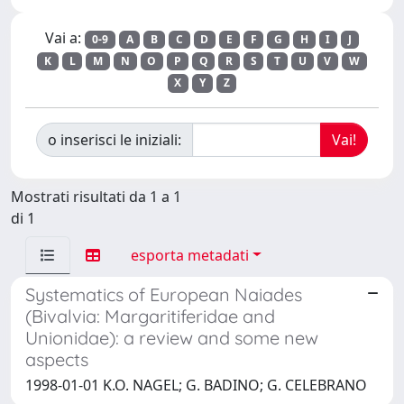
Vai a:
0-9
A
B
C
D
E
F
G
H
I
J
K
L
M
N
O
P
Q
R
S
T
U
V
W
X
Y
Z
o inserisci le iniziali:
Mostrati risultati da 1 a 1
di 1
esporta metadati
Systematics of European Naiades
(Bivalvia: Margaritiferidae and
Unionidae): a review and some new
aspects
1998-01-01 K.O. NAGEL; G. BADINO; G. CELEBRANO