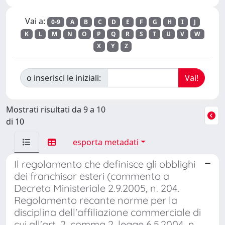
Vai a:
0-9
A
B
C
D
E
F
G
H
I
J
K
L
M
N
O
P
Q
R
S
T
U
V
W
X
Y
Z
o inserisci le iniziali:
Mostrati risultati da 9 a 10
di 10
esporta metadati
Il regolamento che definisce gli obblighi
dei franchisor esteri (commento a
Decreto Ministeriale 2.9.2005, n. 204.
Regolamento recante norme per la
disciplina dell'affiliazione commerciale di
cui all'art. 2, comma 2, legge 6.5.2004, n.