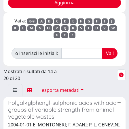
Vai a:
0-9
A
B
C
D
E
F
G
H
I
J
K
L
M
N
O
P
Q
R
S
T
U
V
W
X
Y
Z
o inserisci le iniziali:
Mostrati risultati da 14 a
20 di 20
esporta metadati
Polyalkylphenyl-sulphonic acids with acid
groups of variable strength from animal-
vegetable wastes
2004-01-01 E. MONTONERI; F. ADANI; P. L. GENEVINI;