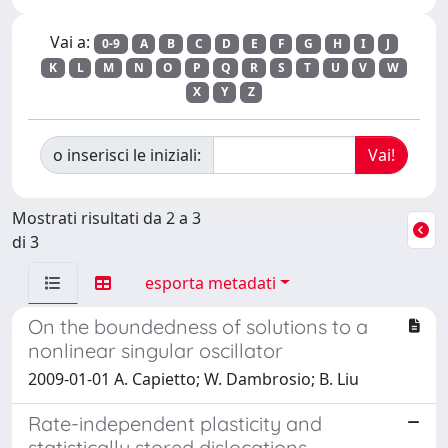
Vai a:
0-9
A
B
C
D
E
F
G
H
I
J
K
L
M
N
O
P
Q
R
S
T
U
V
W
X
Y
Z
o inserisci le iniziali:
Mostrati risultati da 2 a 3
di 3
esporta metadati
On the boundedness of solutions to a
nonlinear singular oscillator
2009-01-01 A. Capietto; W. Dambrosio; B. Liu
Rate-independent plasticity and
statistically stored dislocations