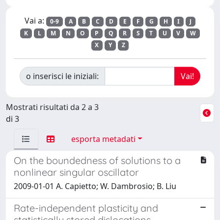
Vai a:
0-9
A
B
C
D
E
F
G
H
I
J
K
L
M
N
O
P
Q
R
S
T
U
V
W
X
Y
Z
o inserisci le iniziali:
Mostrati risultati da 2 a 3
di 3
esporta metadati
On the boundedness of solutions to a
nonlinear singular oscillator
2009-01-01 A. Capietto; W. Dambrosio; B. Liu
Rate-independent plasticity and
statistically stored dislocations