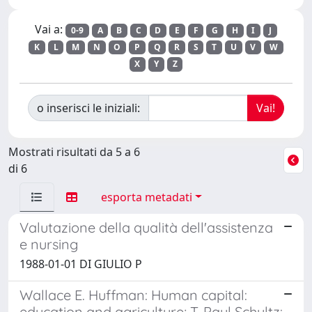
Vai a:
0-9
A
B
C
D
E
F
G
H
I
J
K
L
M
N
O
P
Q
R
S
T
U
V
W
X
Y
Z
o inserisci le iniziali:
Mostrati risultati da 5 a 6
di 6
esporta metadati
Valutazione della qualità dell'assistenza
e nursing
1988-01-01 DI GIULIO P
Wallace E. Huffman: Human capital:
education and agriculture; T. Paul Schultz: