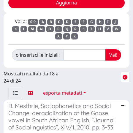
Vai a:
0-9
A
B
C
D
E
F
G
H
I
J
K
L
M
N
O
P
Q
R
S
T
U
V
W
X
Y
Z
o inserisci le iniziali:
Mostrati risultati da 18 a
24 di 24
esporta metadati
R. Mesthrie, Sociophonetics and Social
Change: deracialization of the Goose
vowel in South African English, “Journal
of Sociolinguistics”, XIV/1, 2010, pp. 3-33