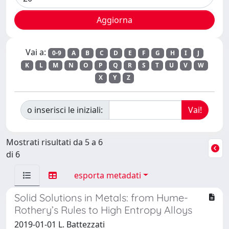
Vai a:
0-9
A
B
C
D
E
F
G
H
I
J
K
L
M
N
O
P
Q
R
S
T
U
V
W
X
Y
Z
o inserisci le iniziali:
Mostrati risultati da 5 a 6
di 6
esporta metadati
Solid Solutions in Metals: from Hume-
Rothery’s Rules to High Entropy Alloys
2019-01-01 L. Battezzati