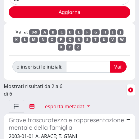
Vai a:
0-9
A
B
C
D
E
F
G
H
I
J
K
L
M
N
O
P
Q
R
S
T
U
V
W
X
Y
Z
o inserisci le iniziali:
Mostrati risultati da 2 a 6
di 6
esporta metadati
Grave trascuratezza e rappresentazione
mentale della famiglia
2003-01-01 A. ARACE; T. GIANI