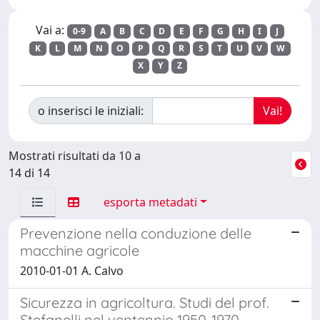
Vai a:
0-9
A
B
C
D
E
F
G
H
I
J
K
L
M
N
O
P
Q
R
S
T
U
V
W
X
Y
Z
o inserisci le iniziali:
Mostrati risultati da 10 a
14 di 14
esporta metadati
Prevenzione nella conduzione delle
macchine agricole
2010-01-01 A. Calvo
Sicurezza in agricoltura. Studi del prof.
Stefanelli nel ventennio 1950-1970