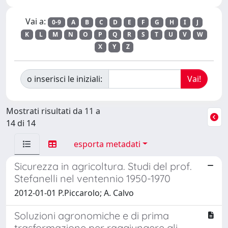
Vai a:
0-9
A
B
C
D
E
F
G
H
I
J
K
L
M
N
O
P
Q
R
S
T
U
V
W
X
Y
Z
o inserisci le iniziali:
Mostrati risultati da 11 a
14 di 14
esporta metadati
Sicurezza in agricoltura. Studi del prof.
Stefanelli nel ventennio 1950-1970
2012-01-01 P.Piccarolo; A. Calvo
Soluzioni agronomiche e di prima
trasformazione per raggiungere gli