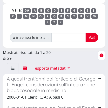
Vai a:
0-9
A
B
C
D
E
F
G
H
I
J
K
L
M
N
O
P
Q
R
S
T
U
V
W
X
Y
Z
o inserisci le iniziali:
Mostrati risultati da 1 a 20
di 29
esporta metadati
A quasi trent'anni dall'articolo di George
L. Engel: considerazioni sull'integrazione
biopsicosociale in medicina
2006-01-01 Clerici C. A.; Albasi C.
A quasi trenta anni dall'articolo di Engel: